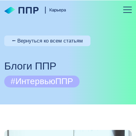
⭠ Вернуться ко всем статьям
Блоги ППР
#ИнтервьюППР