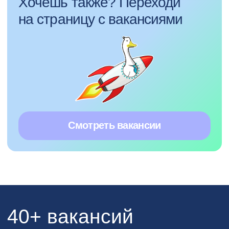
Отзывы на Dreamjob
Телефон
8 920 601-87-76
E-mail
recruitment@pprcard.ru
WhatsApp
8 920 601-87-76
Telegram
t.me/careerppr
Дизайн —
MAX