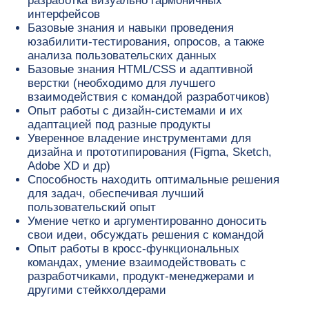
разработка визуально гармоничных
Быть с нами —
интерфейсов
простое решение
Базовые знания и навыки проведения
юзабилити-тестирования, опросов, а также
анализа пользовательских данных
Базовые знания HTML/CSS и адаптивной
верстки (необходимо для лучшего
взаимодействия с командой разработчиков)
Опыт работы с дизайн-системами и их
адаптацией под разные продукты
Уверенное владение инструментами для
дизайна и прототипирования (Figma, Sketch,
Adobe XD и др)
Способность находить оптимальные решения
для задач, обеспечивая лучший
Удобный график
пользовательский опыт
и свобода быть где угодно
Не просто ДМС
Умение четко и аргументированно доносить
свои идеи, обсуждать решения с командой
Для нас не важно, где вы
Наше расширенное стр
Опыт работы в кросс-функциональных
находитесь — в ППР можно
лечение онкологии,
командах, умение взаимодействовать с
работать удаленно или с гибридным
психологические и фин
разработчиками, продукт-менеджерами и
графиком, если хочется увидеть
консультации, страховка
коллег. Рабочий день может быть
путешествий за границу
другими стейкхолдерами
гибким – нам важен результат и
и возможность подключ