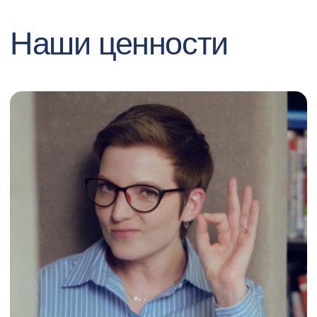
Порекомендуй друга и
получи
до
70 000 ₽
40+ вакансий
Смотреть
Отзывы на Dreamjob
Телефон
8 920 601-87-76