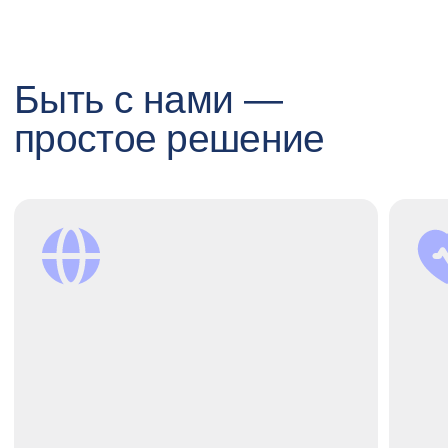
work & life balance каждого
родственников к нашей
сотрудника.
ДМС.
Откликнуться самому
Порекомендовать другу
Откликнуться
на вакансию
Дизайнер UX/UI (web)