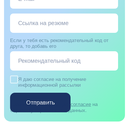
показателей, а не абстракций.
открываем новое, р
экспертизу. А еще н
— мы переживаем за
работы.
Не нашел подходящую
вакансию?
Отправь резюме команде HR на почту с
указанием желаемой роли, и мы
обязательно свяжемся с тобой в
случае, если откроется подходящая
вакансия.
recruitment@pprcard.ru