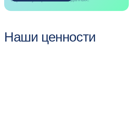
Телефон
8 920 601-87-76
E-mail
recruitment@pprcard.ru
WhatsApp
8 920 601-87-76
Telegram
t.me/careerppr
Дизайн —
MAX