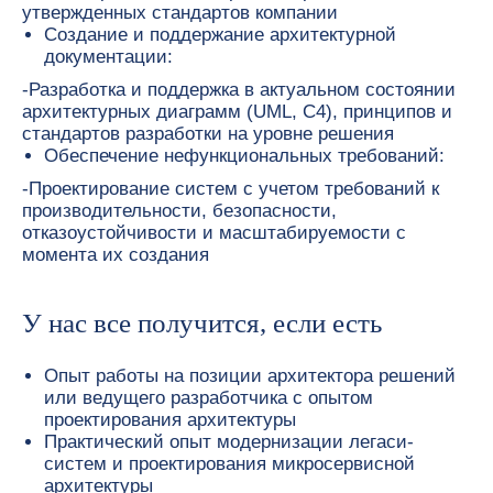
утвержденных стандартов компании
Создание и поддержание архитектурной
документации:
-Разработка и поддержка в актуальном состоянии
архитектурных диаграмм (UML, C4), принципов и
Быть с нами —
стандартов разработки на уровне решения
простое решение
Обеспечение нефункциональных требований:
-Проектирование систем с учетом требований к
производительности, безопасности,
отказоустойчивости и масштабируемости с
момента их создания
У нас все получится, если есть
Опыт работы на позиции архитектора решений
или ведущего разработчика с опытом
проектирования архитектуры
Удобный график
Практический опыт модернизации легаси-
и свобода быть где угодно
Не просто ДМС
систем и проектирования микросервисной
архитектуры