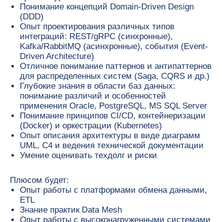
Для нас не важно, где вы
Наше расширенное стр
Понимание концепций Domain-Driven Design
находитесь — в ППР можно
лечение онкологии,
(DDD)
работать удаленно или с гибридным
психологические и фин
Опыт проектирования различных типов
графиком, если хочется увидеть
консультации, страховка
интеграций: REST/gRPC (синхронные),
коллег. Рабочий день может быть
путешествий за границу
Kafka/RabbitMQ (асинхронные), события (Event-
гибким – нам важен результат и
и возможность подключ
Driven Architecture)
work & life balance каждого
родственников к нашей
Отличное понимание паттернов и антипаттернов
сотрудника.
ДМС.
для распределенных систем (Saga, CQRS и др.)
Глубокие знания в области баз данных:
понимание различий и особенностей
применения Oracle, PostgreSQL, MS SQL Server
Понимание принципов CI/CD, контейнеризации
Откликнуться самому
Порекомендовать другу
(Docker) и оркестрации (Kubernetes)
Опыт описания архитектуры в виде диаграмм
UML, C4 и ведения технической документации
Откликнуться
Умение оценивать техдолг и риски
на вакансию
Solution-архитектор
Плюсом будет:
Опыт работы с платформами обмена данными,
ETL
Знание практик Data Mesh
Опыт работы с высоконагруженными системами