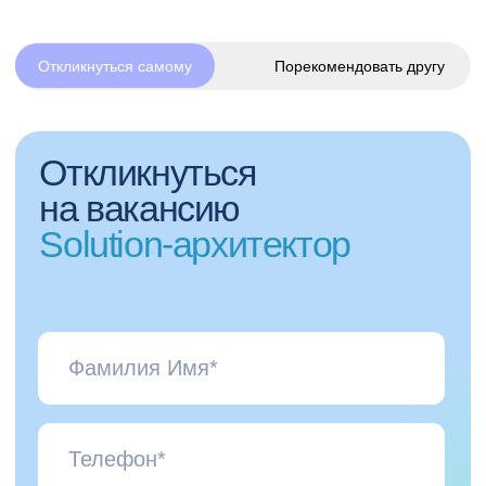
Цель и результат
Развитие и 
Мы всегда знаем, чего хотим достичь, и
Мы вкладываемся в
выражаем это в форме понятных
и любим то, что де
показателей, а не абстракций.
открываем новое, р
экспертизу. А еще н
— мы переживаем за
работы.
Не нашел подходящую
вакансию?
Отправь резюме команде HR на почту с
указанием желаемой роли, и мы
обязательно свяжемся с тобой в
случае, если откроется подходящая
вакансия.