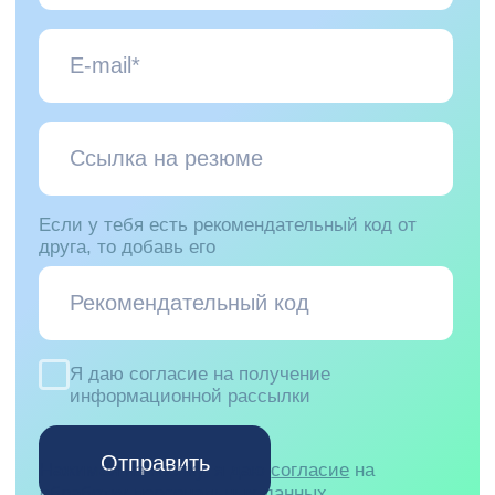
recruitment@pprcard.ru
Порекомендуй друга и
получи
до
70 000 ₽
40+ вакансий
Смотреть
Отзывы на Dreamjob