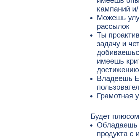
имеешь опы
кампаний и/
Можешь улу
рассылок
Ты проакти
задачу и че
добиваешься
имеешь кри
достижению
Владеешь Ex
пользовате
Грамотная у
Будет плюсом
Обладаешь 
продукта с 