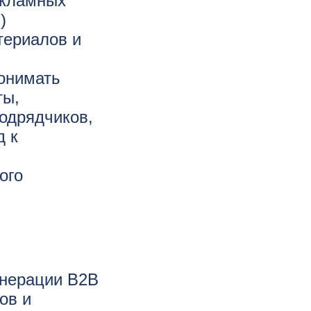
екламных
)
териалов и
понимать
ты,
подрядчиков,
д к
ого
енерации В2В
ов и