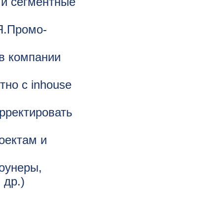
 и сегментные
Я.Промо-
ов компании
тно с inhouse
орректировать
оектам и
оунеры,
 др.)