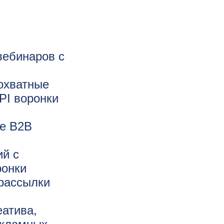
вебинаров с
 охватные
PI воронки
ге В2В
й с
ронки
 рассылки
атива,