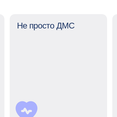
Не просто ДМС
Не просто ДМС
Наше расширенное страхование —
лечение онкологии, психологические
и финансовые консультации,
страховка для путешествий
за границу и возможность подключить
родственников к нашей программе
ДМС.