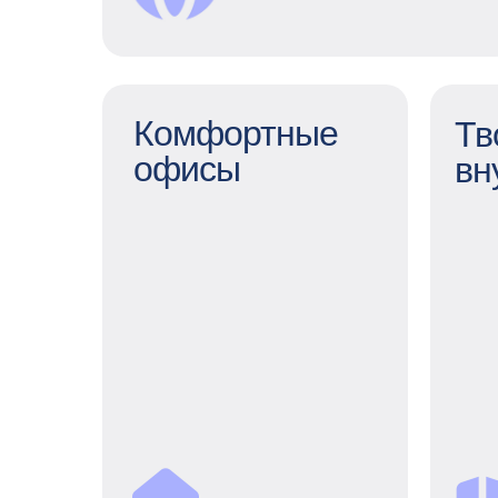
каждого сотрудника.
Комфортные
Тв
офисы
вн
Тв
Ро
Комфортные офисы
м
да
С оборудованными
кухнями, игровыми зонами,
комнатами для отдыха,
верандой и массажными
креслами.
нап
Для нас важны уют,