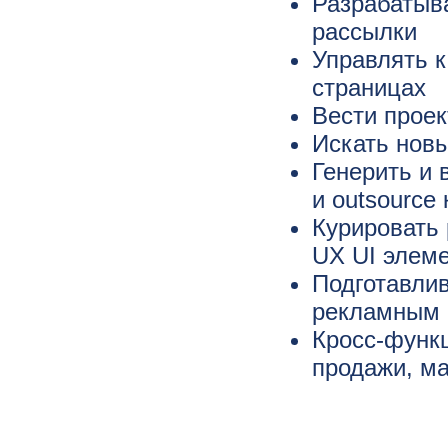
Разрабатыва
рассылки
Управлять к
страницах
Вести проек
Искать новы
Генерить и 
и outsource
Курировать 
UX UI элем
Подготавлив
рекламным 
Кросс-функ
продажи, ма