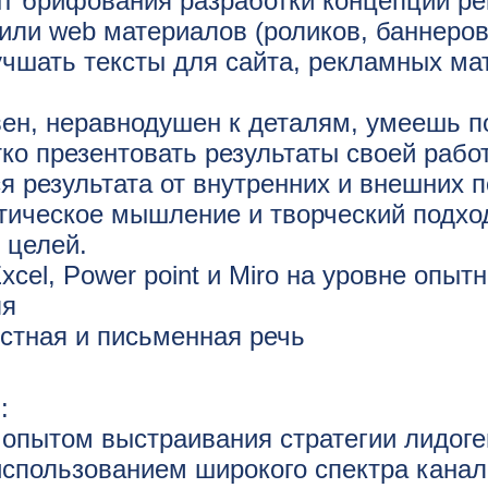
т брифования разработки концепций р
или web материалов (роликов, баннеров
чшать тексты для сайта, рекламных ма
вен, неравнодушен к деталям, умеешь 
тко презентовать результаты своей рабо
 результата от внутренних и внешних 
тическое мышление и творческий подхо
 целей.
cel, Power point и Miro на уровне опытн
ля
стная и письменная речь
:
опытом выстраивания стратегии лидог
использованием широкого спектра канал