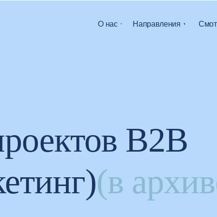
О нас
Направления
Смот
роектов B2B
кетинг)
(в архив