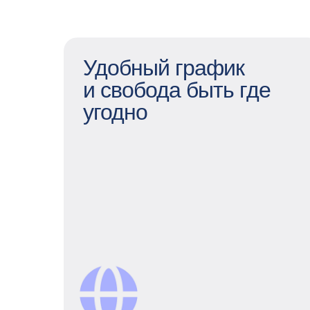
Удобный график
и свобода быть где
угодно
Удобный график
и свобода быть где угодно
Для нас не важно, где вы находитесь
— в ППР можно работать удаленно
или с гибридным графиком, если
хочется увидеть коллег. Рабочий день
может быть гибким – нам важен
результат и work & life balance