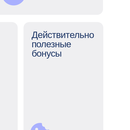
Действительно
полезные
Действительно
бонусы
полезные бонусы
оры
Обучение, спорт,
путешествия,
тия
благотворительность или
наши продукты — вы
инг,
можете сами выбирать,
нние
на что тратить баллы
нная
кафетерия льгот. А еще
ка и
пользоваться особыми
и —
скидками и
ь на
специальными
ь ты