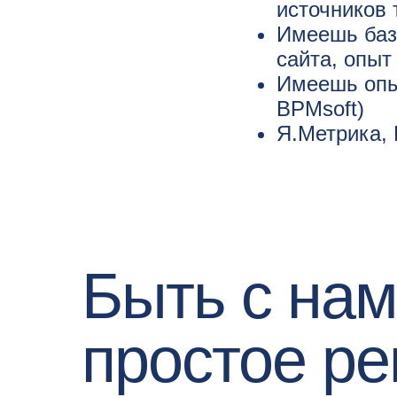
источников
Имеешь баз
сайта, опыт
Имеешь опы
BPMsoft)
Я.Метрика, 
Быть с на
простое р