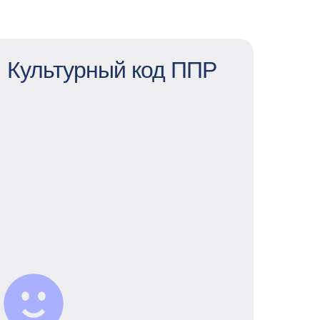
Культурный код ППР
Культурный код ППР
В ППР культура открытых дверей:
можно предложить и реализовать
любую идею и найти поддержку
команды. А еще мы стараемся делать
так, чтобы коллегам было интересно
вместе — насыщенная корп жизнь
помогает быть ближе и благодаря
разнообразным комьюнити
ты найдешь тех, с кем можно обсудить
сериальные или книжные новинки,
пробежать марафон или заняться
благотворительностью.