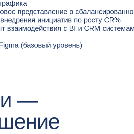
 трафика
овое представление о сбалансированно
 внедрения инициатив по росту CR%
т взаимодействия с BI и CRM-системами
Figma (базовый уровень)
ми —
ешение