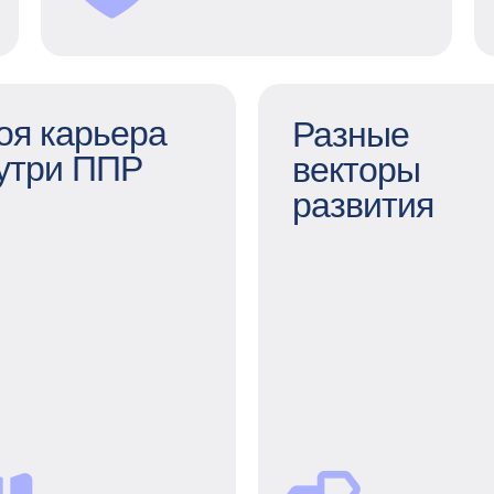
оя карьера
Разные
утри ППР
векторы
развития
оя карьера внутри
ППР
Разные вект
ст внутри компании —
разви
это важно и очень
отивирует. Мы всегда
Коучинг, ментор
ем возможность расти
внешние и внутре
вертикально, а еще
тренинги, электро
поддерживаем
библиоте
горизонтальные
конференци
перемещения —
помогаем не стоят
ример, в 2023 году 86
месте и каждый ден