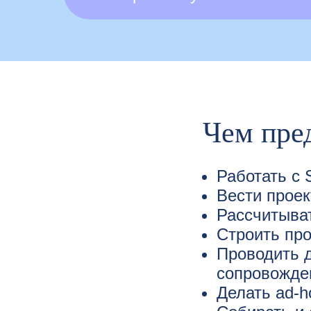
Чем пре
Работать с 
Вести проек
Рассчитыва
Строить пр
Проводить д
сопровожде
Делать аd-h