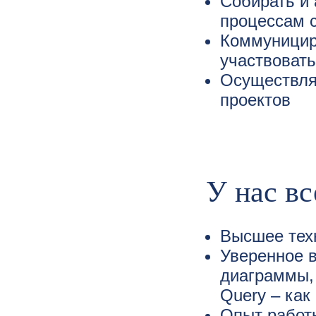
Собирать и
процессам 
Коммуницир
участвовать
Осуществля
проектов
У нас вс
Высшее тех
Уверенное 
диаграммы, 
Query – как
Опыт работы