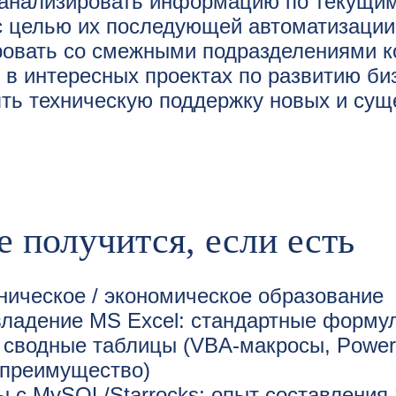
 анализировать информацию по текущим
с целью их последующей автоматизации
овать со смежными подразделениями к
 в интересных проектах по развитию би
ть техническую поддержку новых и су
е получится, если есть
ническое / экономическое образование
владение MS Excel: стандартные форму
сводные таблицы (VBA-макросы, Power 
 преимущество)
 с MySQL/Starrocks: опыт составления