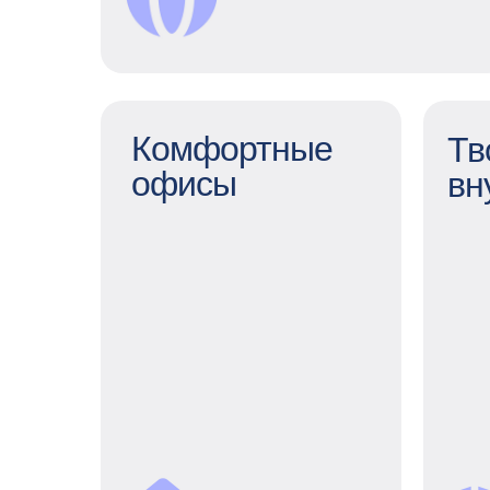
результат и work & life balance
каждого сотрудника.
Комфортные
Тв
офисы
вн
Тв
Ро
Комфортные офисы
м
да
С оборудованными
кухнями, игровыми зонами,
комнатами для отдыха,
верандой и массажными
креслами.
нап