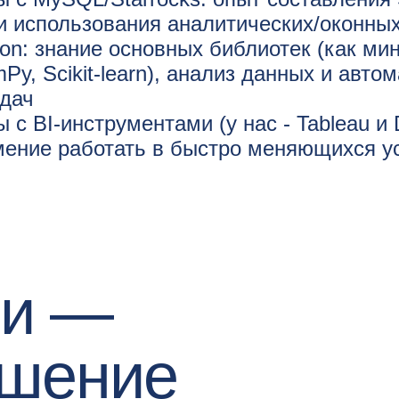
и использования аналитических/оконны
on: знание основных библиотек (как ми
Py, Scikit-learn), анализ данных и авто
адач
 с BI-инструментами (у нас - Tableau и 
мение работать в быстро меняющихся у
ми —
ешение