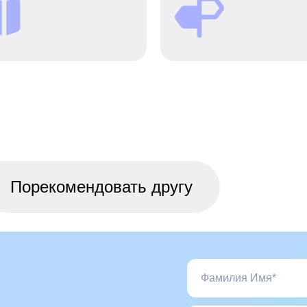
сотрудников ППР
становишься лучше,
получили новые роли.
вч
Порекомендовать другу