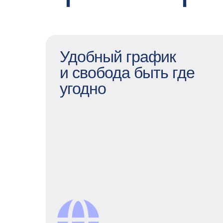
Удобный график
и свобода быть где
угодно
Удобный график
и свобода быть где угодно
Для нас не важно, где вы находитесь
— в ППР можно работать удаленно
или с гибридным графиком, если
хочется увидеть коллег. Рабочий день
может быть гибким – нам важен