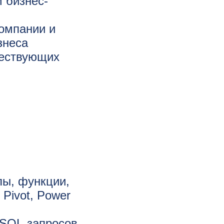
 бизнес-
омпании и
знеса
ществующих
лы, функции,
Pivot, Power
 SQL-запросов