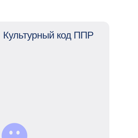
Культурный код ППР
Культурный код ППР
В ППР культура открытых дверей:
можно предложить и реализовать
любую идею и найти поддержку
команды. А еще мы стараемся делать
так, чтобы коллегам было интересно
вместе — насыщенная корп жизнь
помогает быть ближе и благодаря
разнообразным комьюнити
ты найдешь тех, с кем можно обсудить
сериальные или книжные новинки,
пробежать марафон или заняться
благотворительностью.