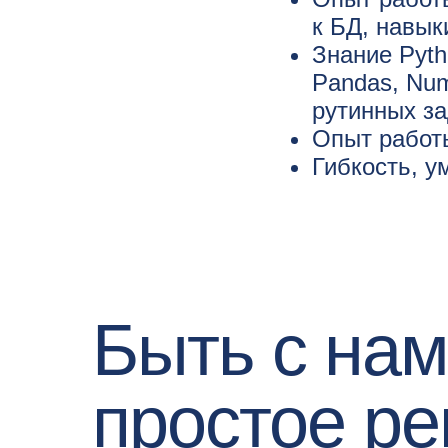
к БД, навык
Знание Pyth
Pandas, Num
рутинных з
Опыт работы
Гибкость, у
Быть с на
простое р