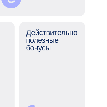
Действительно
полезные
Действительно
бонусы
полезные бонусы
оры
Обучение, спорт,
путешествия,
тия
благотворительность или
наши продукты — вы
инг,
можете сами выбирать,
нние
на что тратить баллы
нная
кафетерия льгот. А еще
ка и
пользоваться особыми
и —
скидками и
ь на
специальными
ь ты