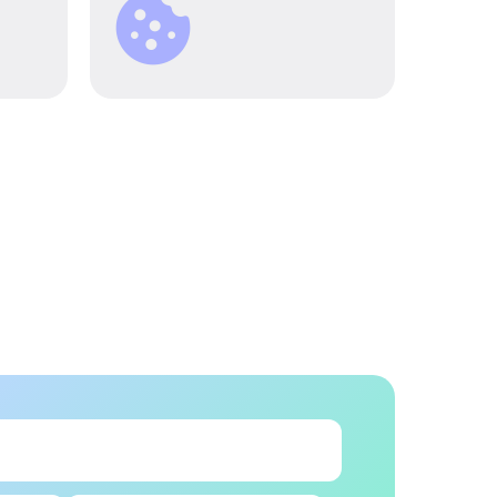
предложениями от
 чем
PrimeZone.
ера.