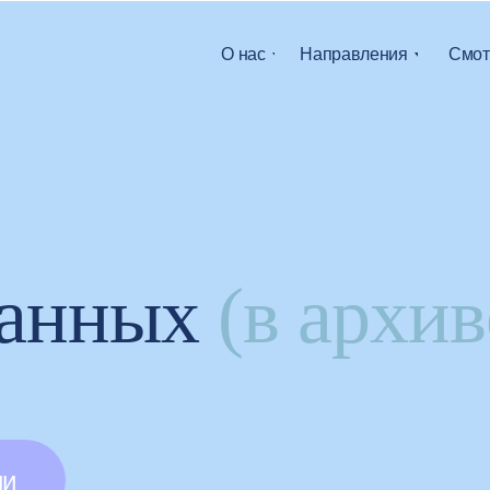
О нас
Направления
Смот
данных
(в архив
ии