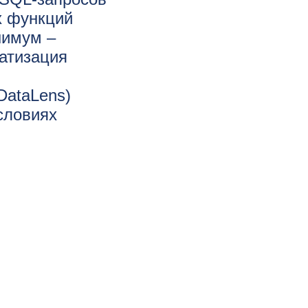
х функций
нимум –
матизация
DataLens)
словиях