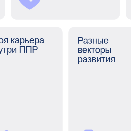
ДМС.
оя карьера
Разные
утри ППР
векторы
развития
оя карьера внутри
ППР
Разные вект
ст внутри компании —
разви
это важно и очень
отивирует. Мы всегда
Коучинг, ментор
ем возможность расти
внешние и внутре
вертикально, а еще
тренинги, электро
поддерживаем
библиоте
горизонтальные
конференци
перемещения —
помогаем не стоят
ример, в 2023 году 86
месте и каждый ден