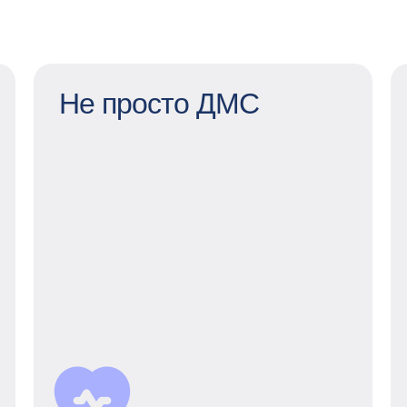
Не просто ДМС
Не просто ДМС
Наше расширенное страхование —
лечение онкологии, психологические
и финансовые консультации,
страховка для путешествий
за границу и возможность подключить
родственников к нашей программе