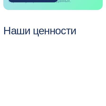
обязательно свяжемся с тобой в
случае, если откроется подходящая
вакансия.
recruitment@pprcard.ru
Порекомендуй друга и
получи
до
70 000 ₽
40+ вакансий
Смотреть