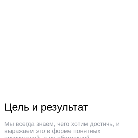
Отзывы на Dreamjob
Телефон
8 920 601-87-76
E-mail
recruitment@pprcard.ru
WhatsApp
8 920 601-87-76
Telegram
t.me/careerppr
Дизайн —
MAX