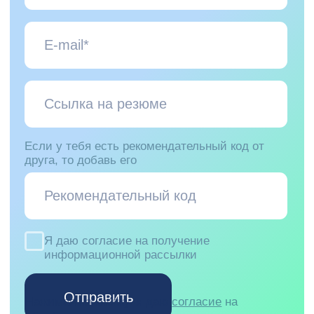
Цель и результат
Развитие и 
Мы всегда знаем, чего хотим достичь, и
Мы вкладываемся в
выражаем это в форме понятных
и любим то, что де
показателей, а не абстракций.
открываем новое, р
экспертизу. А еще н
— мы переживаем за
работы.
Не нашел подходящую
вакансию?
Отправь резюме команде HR на почту с
указанием желаемой роли, и мы