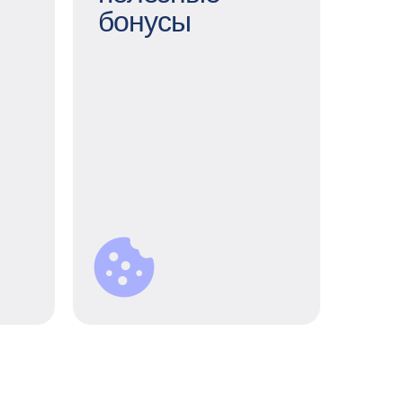
Действительно
бонусы
полезные бонусы
Обучение, спорт,
оры
путешествия,
тия
благотворительность
или наши продукты — вы
инг,
можете сами выбирать,
нние
на что тратить баллы
нная
кафетерия льгот. А еще
ка и
пользоваться особыми
и —
скидками и
ь на
специальными
ь ты
предложениями от
 чем
PrimeZone.
ера.