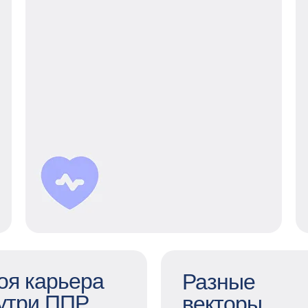
Не просто ДМС
Наше расширенное страхование —
лечение онкологии,
психологические и финансовые
консультации, страховка для
путешествий за границу
и возможность подключить
родственников к нашей программе
ДМС.
оя карьера
Разные
утри ППР
векторы