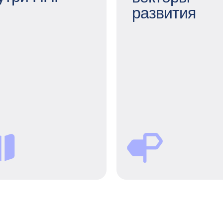
развития
оя карьера внутри
ППР
Разные вект
т внутри компании —
разви
это важно и очень
отивирует. Мы всегда
Коучинг, ментор
даем возможность
внешние и внутре
расти вертикально, а
тренинги, электро
еще поддерживаем
библиоте
горизонтальные
конференци
перемещения —
помогаем не стоят
апример, в 2023 году
месте и каждый ден
86 сотрудников ППР
становишься лучше,
олучили новые роли.
вч