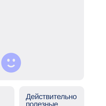
В ППР культура открытых дверей:
можно предложить и реализовать
любую идею и найти поддержку
команды. А еще мы стараемся делать
так, чтобы коллегам было интересно
вместе — насыщенная корп жизнь
помогает быть ближе и благодаря
разнообразным комьюнити
ты найдешь тех, с кем можно
обсудить сериальные или книжные
новинки, пробежать марафон или
заняться благотворительностью.
Действительно
полезные