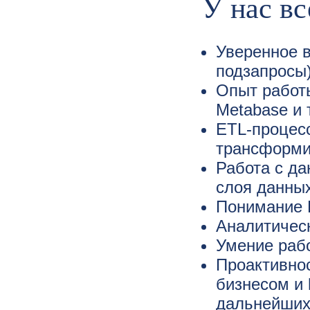
У нас вс
Уверенное 
подзапросы
Опыт работы
Metabase и т
ETL-процесс
трансформи
Работа с да
слоя данны
Понимание 
Аналитичес
Умение раб
Проактивно
бизнесом и 
дальнейших 