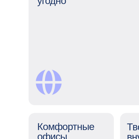
угодно
Удобный график
и свобода быть где угодно
Для нас не важно, где вы находитесь
— в ППР можно работать удаленно
или с гибридным графиком, если
хочется увидеть коллег. Рабочий
день может быть гибким – нам
важен результат и work & life
balance каждого сотрудника.
Комфортные
Тв
офисы
вн