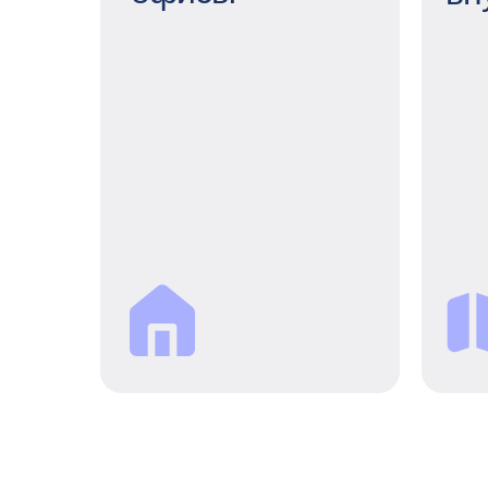
Тв
Рос
Комфортные офисы
м
С оборудованными
кухнями, игровыми
зонами, комнатами для
отдыха, верандой и
массажными креслами.
н
Для нас важны уют,
эстетика и пространство
п
для отдыха.