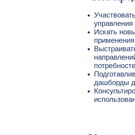
Участвовать
управления
Искать нов
применения п
Выстраиват
направлений
потребносте
Подготавлив
дашборды д
Консультиро
использова