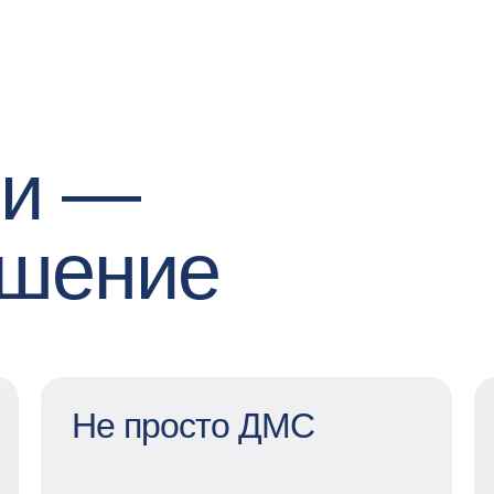
ми —
ешение
Не просто ДМС