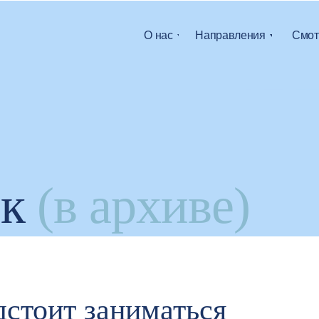
О нас
Направления
Смот
ик
(в архиве)
дстоит заниматься