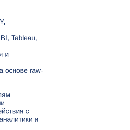
Y,
I, Tableau,
я и
а основе raw-
лям
ии
ействия с
аналитики и