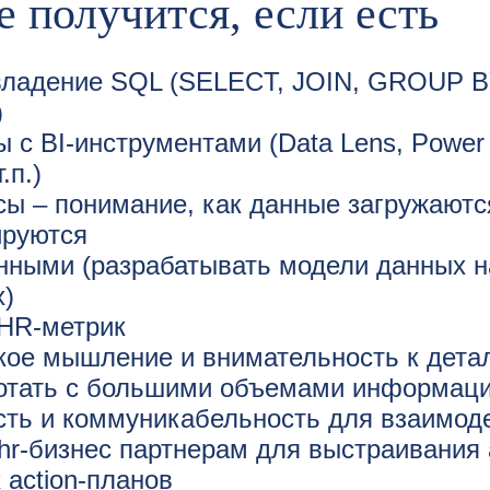
е получится, если есть
владение SQL (SELECT, JOIN, GROUP B
)
 с BI-инструментами (Data Lens, Power B
.п.)
ы – понимание, как данные загружаютс
руются
нными (разрабатывать модели данных н
х)
HR-метрик
кое мышление и внимательность к дета
отать с большими объемами информац
сть и коммуникабельность для взаимод
hr-бизнес партнерам для выстраивания 
action-планов