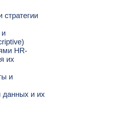
и стратегии
 и
iptive)
лями HR-
я их
ты и
 данных и их