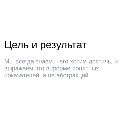
E-mail
recruitment@pprcard.ru
WhatsApp
8 920 601-87-76
Telegram
t.me/careerppr
Дизайн —
MAX