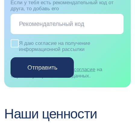
Мы всегда знаем, чего хотим достичь, и
Мы вкладываемся в
выражаем это в форме понятных
и любим то, что де
показателей, а не абстракций.
открываем новое, р
экспертизу. А еще н
— мы переживаем за
работы.
Не нашел подходящую
вакансию?
Отправь резюме команде HR на почту с
указанием желаемой роли, и мы
обязательно свяжемся с тобой в
случае, если откроется подходящая
вакансия.
recruitment@pprcard.ru