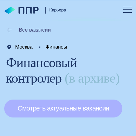
Все вакансии
Москва
Финансы
Финансовый
контролер
(в архиве)
Смотреть актуальные вакансии