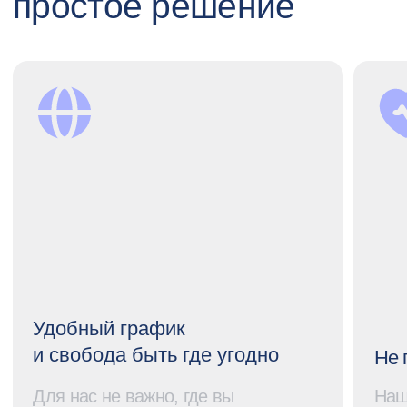
коллег. Рабочий день может быть
путешествий за границу
гибким – нам важен результат и
и возможность подключ
work & life balance каждого
родственников к нашей
сотрудника.
ДМС.
Откликнуться самому
Порекомендовать другу
Откликнуться
на вакансию
Финансовый контролер