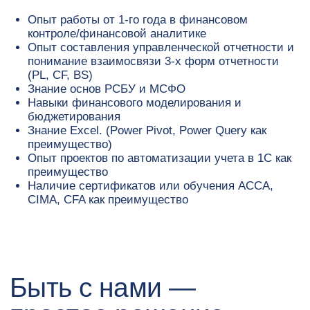
Опыт работы от 1-го года в финансовом
Быть с нами —
контроле/финансовой аналитике
простое решение
Опыт составления управленческой отчетности и
понимание взаимосвязи 3-х форм отчетности
(PL, CF, BS)
Знание основ РСБУ и МСФО
Навыки финансового моделирования и
бюджетирования
Знание Excel. (Power Pivot, Power Query как
преимущество)
Опыт проектов по автоматизации учета в 1С как
преимущество
Наличие сертификатов или обучения ACCA,
CIMA, CFA как преимущество
Удобный график
и свобода быть где угодно
Не просто ДМС
Для нас не важно, где вы
Наше расширенное стр
находитесь — в ППР можно
лечение онкологии,
работать удаленно или с гибридным
психологические и фин
графиком, если хочется увидеть
консультации, страховка