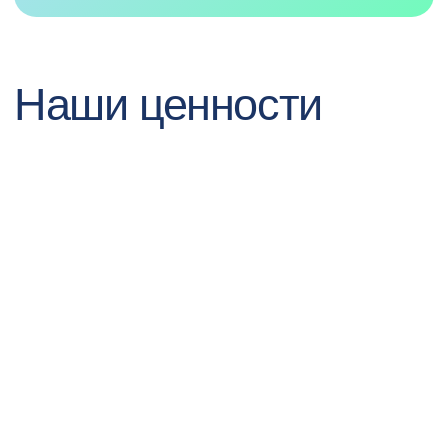
случае, если откроется подходящая
вакансия.
recruitment@pprcard.ru
Порекомендуй друга и
получи
до
70 000 ₽
40+ вакансий
Смотреть