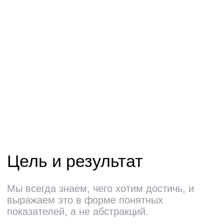
Отзывы на Dreamjob
Телефон
8 920 601-87-76
E-mail
recruitment@pprcard.ru
WhatsApp
8 920 601-87-76
Telegram
t.me/careerppr
Дизайн —
MAX