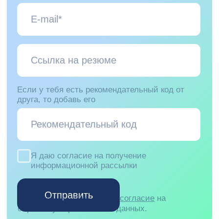
Цель и результат
Развитие и 
Мы всегда знаем, чего хотим достичь, и
Мы вкладываемся в
выражаем это в форме понятных
и любим то, что де
показателей, а не абстракций.
открываем новое, р
экспертизу. А еще н
— мы переживаем за
работы.
Не нашел подходящую
вакансию?
Отправь резюме команде HR на почту с
указанием желаемой роли, и мы
обязательно свяжемся с тобой в